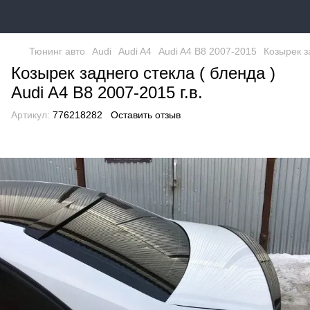
Тюнинг авто
Audi
Audi A4
Audi A4 B8 2007-2015
Козырек за
Козырек заднего стекла ( бленда )
Audi A4 B8 2007-2015 г.в.
Артикул:
776218282
Оставить отзыв