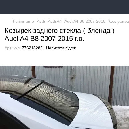
Тюнінг авто
Audi
Audi A4
Audi A4 B8 2007-2015
Козырек за
Козырек заднего стекла ( бленда )
Audi A4 B8 2007-2015 г.в.
Артикул:
776218282
Написати відгук