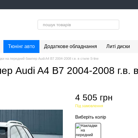
Тюнінг авто
Додаткове обладнання
Литі диски
ки на передний бампер Audi A4 B7 2004-2008 г.в. в стиле S-line
р Audi A4 B7 2004-2008 г.в. в
4 505 грн
Під замовлення
Виберіть колір