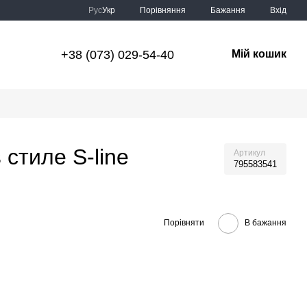
Порівняння
Рус
Укр
Бажання
Вхід
+38 (073) 029-54-40
Мій кошик
 стиле S-line
Артикул
795583541
Порівняти
В бажання