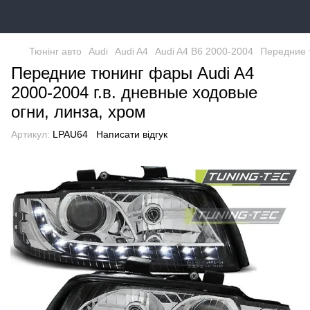
Тюнінг авто
Audi
Audi A4
Audi A4 B6 2000-2004
Передние т
Передние тюнинг фары Audi A4
2000-2004 г.в. дневные ходовые
огни, линза, хром
Артикул:
LPAU64
Написати відгук