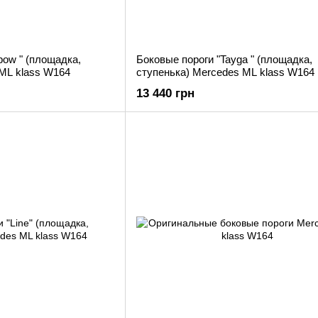
bow " (площадка,
Боковые пороги "Tayga " (площадка,
 ML klass W164
ступенька) Mercedes ML klass W164
13 440 грн