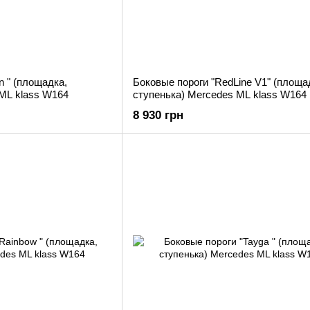
n " (площадка,
Боковые пороги "RedLine V1" (площа
 ML klass W164
ступенька) Mercedes ML klass W164
8 930 грн