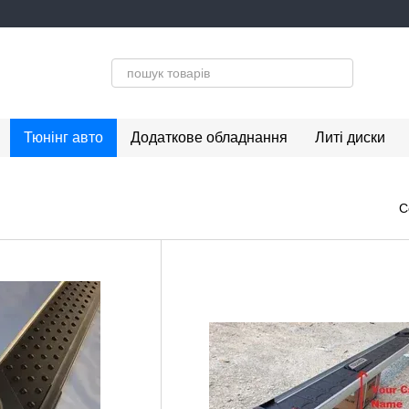
Тюнінг авто
Додаткове обладнання
Литі диски
С