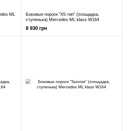
edes ML
Боковые пороги "X5-тип" (площадка,
ступенька) Mercedes ML klass W164
8 930 грн