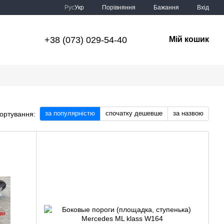
Порівняння
Рус
Укр
Бажання
Вхід
+38 (073) 029-54-40
Мій кошик
за популярністю
спочатку дешевше
за назвою
ортування: