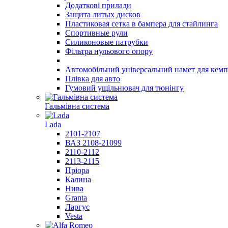
Додаткові прилади
Защита литых дисков
Пластиковая сетка в бампера для стайлинга
Спортивные рули
Силиконовые патрубки
Фільтра нульового опору
Автомобільний універсальний намет для кемп
Плівка для авто
Гумовий ущільнювач для тюнінгу
Гальмівна система
Lada
2101-2107
ВАЗ 2108-21099
2110-2112
2113-2115
Пріора
Калина
Нива
Granta
Ларгус
Vesta