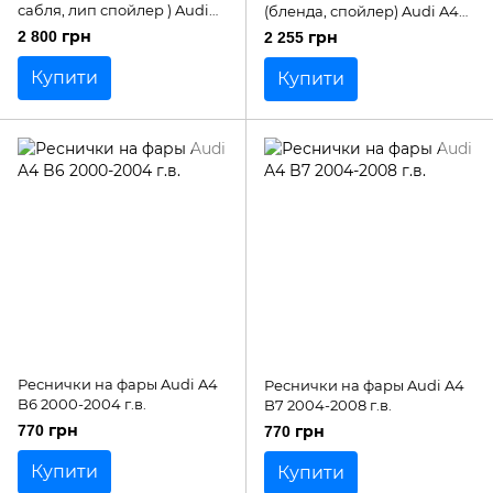
сабля, лип спойлер ) Audi
(бленда, спойлер) Audi A4
A4 B8 2007-2012 г.в.
B6 седан 2000-2004 р.в.
2 800 грн
2 255 грн
дорестайлинг
Купити
Купити
Реснички на фары Audi A4
Реснички на фары Audi A4
B6 2000-2004 г.в.
B7 2004-2008 г.в.
770 грн
770 грн
Купити
Купити