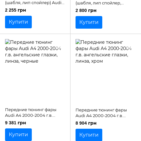
(шабля, лип спойлер) Audi
(шабля, лип спойлер,
A4 B8 2012-2015 р.в.
качиний хвостик) Audi A4
2 255 грн
2 800 грн
рестайлінг
B7 2004-2008 р.в.
Купити
Купити
Передние тюнинг фары
Передние тюнинг фары
Audi A4 2000-2004 г.в.
Audi A4 2000-2004 г.в.
ангельские глазки, линза,
ангельские глазки, линза,
9 381 грн
8 904 грн
черные
хром
Купити
Купити