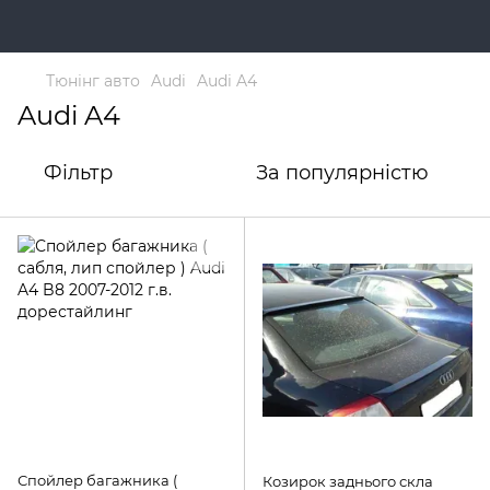
Тюнінг авто
Audi
Audi A4
Audi A4
Фільтр
За популярністю
Спойлер багажника (
Козирок заднього скла