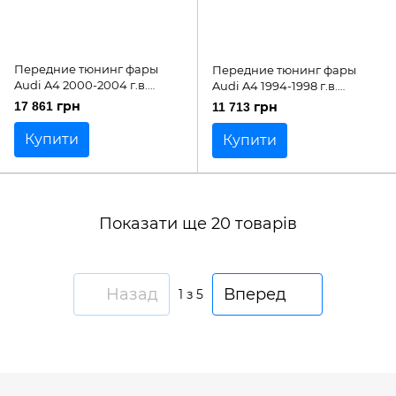
Передние тюнинг фары
Передние тюнинг фары
Audi A4 2000-2004 г.в.
Audi A4 1994-1998 г.в.
дневные ходовые огни,
ангельские глазки, линза,
17 861 грн
11 713 грн
линза, черные
черные
Купити
Купити
Показати ще 20 товарів
Назад
Вперед
1
з 5