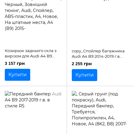
Козирьок заднього скла з
copy_Спойлер багажника
вирізом для Audi A4 B9
Audi A4 B9 2014-2019 г.в.
2015+ р.в. стиль М4
Ауді А4 Б9
3 157 грн
2 255 грн
Купити
Купити