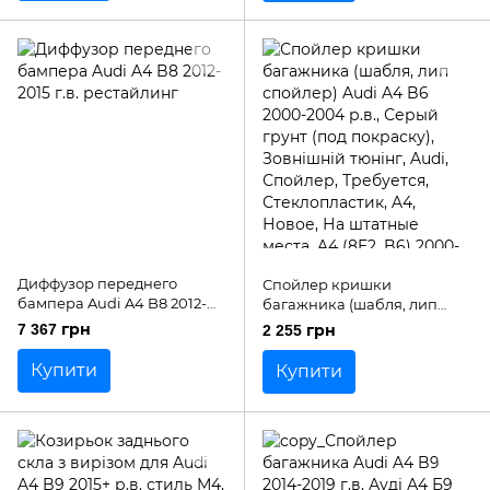
Диффузор переднего
Спойлер кришки
бампера Audi A4 B8 2012-
багажника (шабля, лип
2015 г.в. рестайлинг
спойлер) Audi A4 B6 2000-
7 367 грн
2 255 грн
2004 р.в.
Купити
Купити