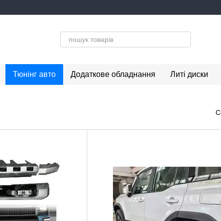
Тюнінг авто
Додаткове обладнання
Литі диски
С