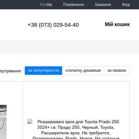
Порівняння
Рус
Укр
Бажання
Вхід
+38 (073) 029-54-40
Мій кошик
за популярністю
спочатку дешевше
за назвою
ортування: