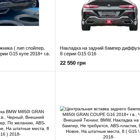
ника ( лип спойлер,
Накладка на задний бампер диффу
рии G15 купе 2018+ г.в.
8 серии G15 G16
22 550 грн