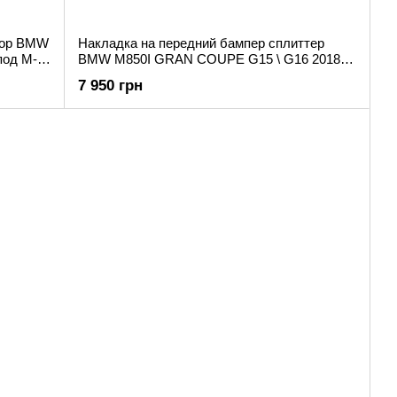
зор BMW
Накладка на передний бампер сплиттер
под M-
BMW M850I GRAN COUPE G15 \ G16 2018+
г.в. под M-pakiet
7 950 грн