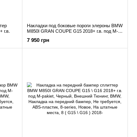
тер
Накладки под боковые пороги элероны BMW
г.в.
M850I GRAN COUPE G15 2018+ г.в. под M-
pakiet
7 950 грн