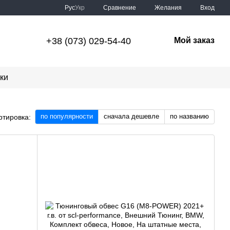
Сравнение
Рус
Укр
Желания
Вход
+38 (073) 029-54-40
Мой заказ
ки
по популярности
сначала дешевле
по названию
ртировка: