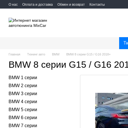
Перейти к основному контенту
О нас
Оплата и доставка
Обмен и возврат
Контакты
Т
Главная
Тюнинг авто
BMW
BMW 8 серии G15 / G16 2018+
BMW 8 серии G15 / G16 20
BMW 1 серии
BMW 2 серии
BMW 3 серии
BMW 4 серии
BMW 5 серии
BMW 6 серии
BMW 7 серии