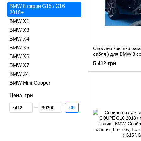
BMW 8 серии G15 / G16
2018+
BMW X1
BMW X3
BMW X4
BMW X5
Спойлер крышки багаж
сабля ) для BMW 8 се
BMW X6
5 412 грн
BMW X7
BMW Z4
BMW Mini Cooper
Цена, грн
От Цена, грн
До Цена, грн
OK