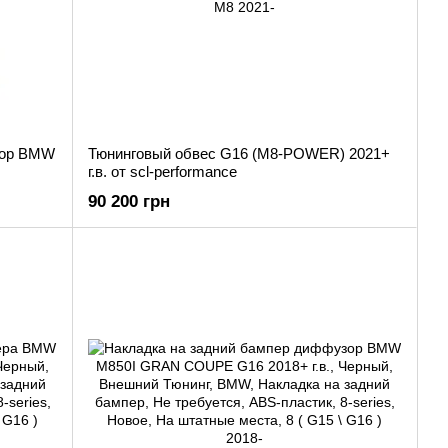
зор BMW
Тюнинговый обвес G16 (M8-POWER) 2021+
г.в. от scl-performance
90 200 грн