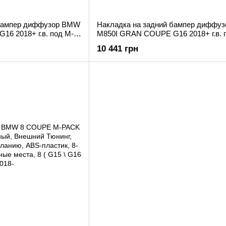
 бампер диффузор BMW
Накладка на задний бампер диффу
6 2018+ г.в. под M-
M850I GRAN COUPE G16 2018+ г.в. 
pakiet
10 441 грн