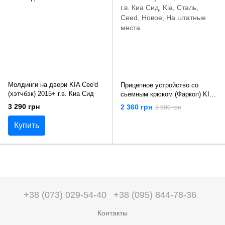
Молдинги на двери KIA Cee'd
Прицепное устройство со
(хэтчбэк) 2015+ г.в. Киа Сид
сьемным крюком (Фаркоп) KIA
CEED универсал 2018+ г.в. Киа
3 290 грн
2 360 грн
2 500 грн
Сид
Купить
+38 (073) 029-54-40
+38 (095) 844-78-36
Контакты