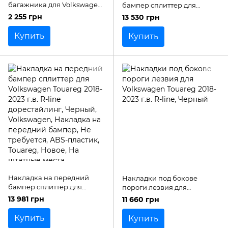
багажника для Volkswagen
бампер сплиттер для
Touareg 2018- г.в.
Volkswagen Touareg 2023+
2 255 грн
13 530 грн
г.в. R-line рестайлинг
Купить
Купить
Накладка на передний
Накладки под бокове
бампер сплиттер для
пороги лезвия для
Volkswagen Touareg 2018-
Volkswagen Touareg 2018-
13 981 грн
11 660 грн
2023 г.в. R-line
2023 г.в. R-line
дорестайлинг
Купить
Купить