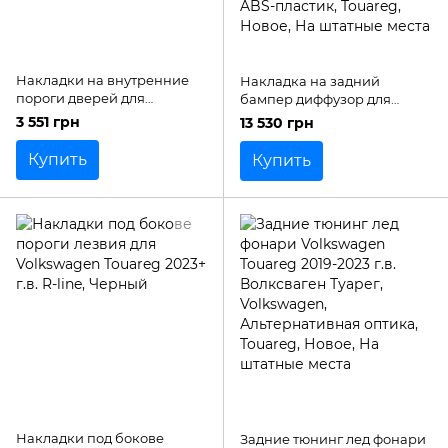
Накладки на внутренние
Накладка на задний
пороги дверей для
бампер диффузор для
Volkswagen Touareg 2018+
Volkswagen Touareg 2023+
3 551 грн
13 530 грн
г.в.
г.в. R-line рестайлинг
Купить
Купить
Накладки под бокове
Задние тюнинг лед фонари