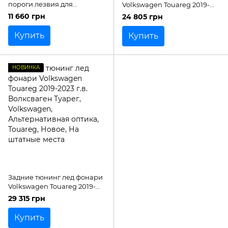
пороги лезвия для
Volkswagen Touareg 2019-
Volkswagen Touareg 2023+
2023 г.в. Волксваген Туарег
11 660 грн
24 805 грн
г.в. R-line
Купить
Купить
НОВИНКА
Задние тюнинг лед фонари
Volkswagen Touareg 2019-
2023 г.в. Волксваген Туарег
29 315 грн
Купить