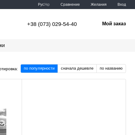
Сравнение
Рус
Укр
Желания
Вход
+38 (073) 029-54-40
Мой заказ
ки
по популярности
сначала дешевле
по названию
ртировка: