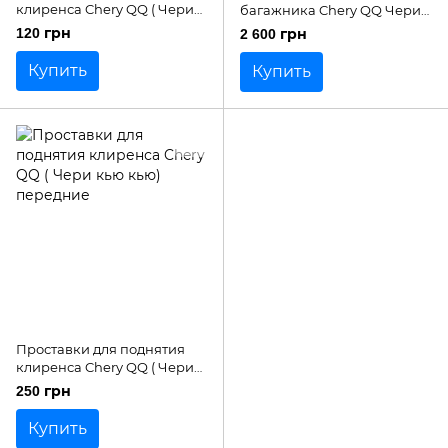
клиренса Chery QQ ( Чери
багажника Chery QQ Чери
Кью кью) задние
кью-кью
120 грн
2 600 грн
Купить
Купить
Проставки для поднятия
клиренса Chery QQ ( Чери
кью кью) передние
250 грн
Купить