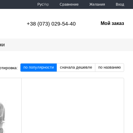
Сравнение
Рус
Укр
Желания
Вход
+38 (073) 029-54-40
Мой заказ
ки
по популярности
сначала дешевле
по названию
ртировка: