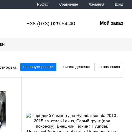
Сравнение
Рус
Укр
Желания
Вход
+38 (073) 029-54-40
Мой заказ
ки
по популярности
сначала дешевле
по названию
ртировка: