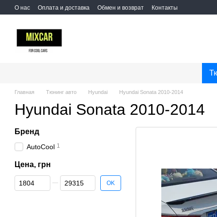
Перейти к основному контенту
О нас
Оплата и доставка
Обмен и возврат
Контакты
Т
Главная
Тюнинг авто
Hyundai
Hyundai Sonata 2010-2014
Hyundai Sonata 2010-2014
Бренд
1
AutoCool
Цена, грн
От Цена, грн
До Цена, грн
OK