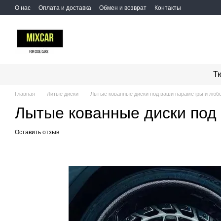
Перейти к основному контенту
О нас
Оплата и доставка
Обмен и возврат
Контакты
Т
Главная
Литые диски
Лытые кованные диски под ваши параметры и люб
Лытые кованные диски под
Оставить отзыв