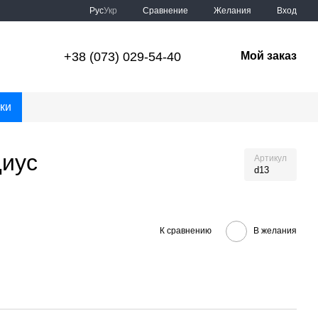
Сравнение
Рус
Укр
Желания
Вход
+38 (073) 029-54-40
Мой заказ
ки
диус
Артикул
d13
К сравнению
В желания