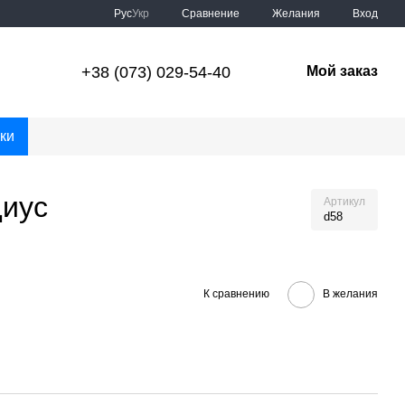
Сравнение
Рус
Укр
Желания
Вход
+38 (073) 029-54-40
Мой заказ
ки
диус
Артикул
d58
К сравнению
В желания