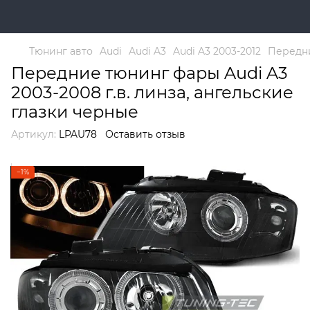
Тюнинг авто
Audi
Audi A3
Audi A3 2003-2012
Передни
Передние тюнинг фары Audi A3
2003-2008 г.в. линза, ангельские
глазки черные
Артикул:
LPAU78
Оставить отзыв
−1%