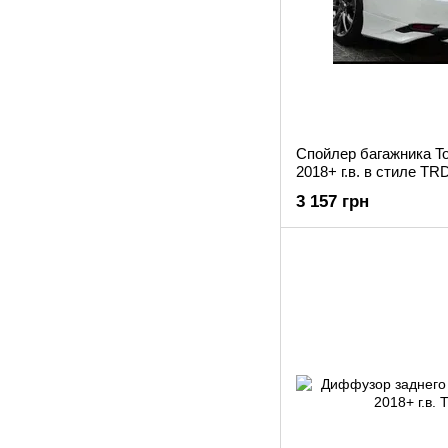
Спойлер багажника T
2018+ г.в. в стиле TR
3 157 грн