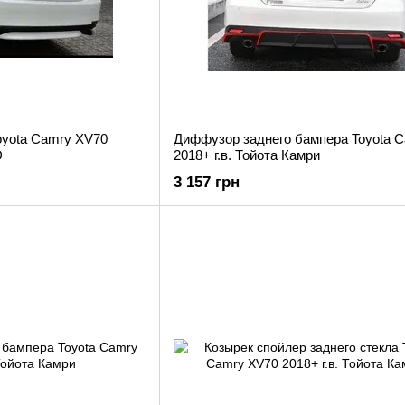
oyota Camry XV70
Диффузор заднего бампера Toyota 
D
2018+ г.в. Тойота Камри
3 157 грн