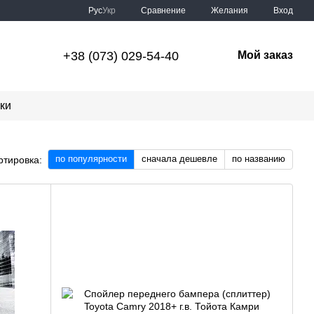
Сравнение
Рус
Укр
Желания
Вход
+38 (073) 029-54-40
Мой заказ
ки
по популярности
сначала дешевле
по названию
ртировка: