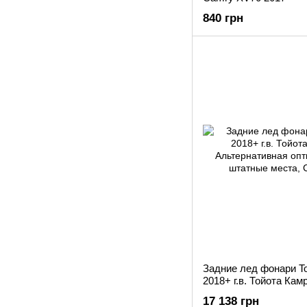
840 грн
Задние лед фонари T
2018+ г.в. Тойота Кам
17 138 грн