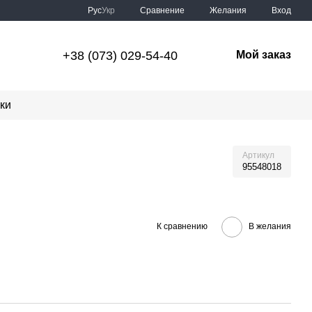
Сравнение
Рус
Укр
Желания
Вход
+38 (073) 029-54-40
Мой заказ
ки
Артикул
95548018
К сравнению
В желания