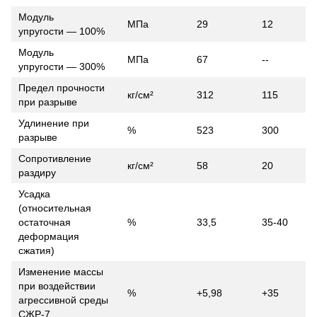
Модуль
МПа
29
12
упругости — 100%
Модуль
МПа
67
--
упругости — 300%
Предел прочности
кг/см²
312
115
при разрыве
Удлинение при
%
523
300
разрыве
Сопротивление
кг/см²
58
20
раздиру
Усадка
(относительная
остаточная
%
33,5
35-40
деформация
сжатия)
Изменение массы
при воздействии
%
+5,98
+35
агрессивной среды
СЖР-7