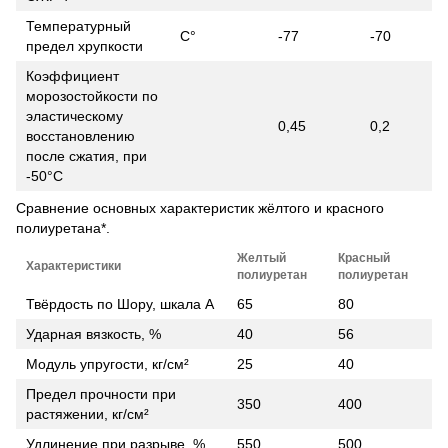
Температурный
C°
-77
-70
предел хрупкости
Коэффициент
морозостойкости по
эластическому
0,45
0,2
восстановлению
после сжатия, при
-50°C
Сравнение основных характеристик жёлтого и красного
полиуретана*.
Желтый
Красный
Характеристики
полиуретан
полиуретан
Твёрдость по Шору, шкала А
65
80
Ударная вязкость, %
40
56
Модуль упругости, кг/см²
25
40
Предел прочности при
350
400
растяжении, кг/см²
Удлинение при разрыве, %
550
500