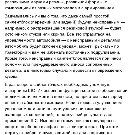
различными марками резины, различной формы, с
композицией из разных материалов и с армированием.
Задумывались ли вы о том, что даже самый простой
сайлентблок (передний или задний) будучи неисправным —
например, с растрескавшейся резиновой втулкой — будет
источником стуков или скрипа. Все это отразиться на
управляемости автомобиля — с неисправными деталями
автомобиль будет склонен к уводам, может «рыскать» по
траектории и вам не избежать постоянных подруливаний.
Кроме того, неисправный сайлентблок является причиной
поломки или преждевременного износа сопряженных
деталей, а в некоторых случаях и привести к повреждению
кузова.
В разговоре о сайлентблоках необходимо упомянуть
и
шарниры ШС
. Их основная функция состоит в обеспечении
подвижности элементов подвески, но при этом сам шарнир
является абсолютно жестким. Если в гонке за улучшением
управляемости идти по пути увеличения жесткости
шарнирных соединений, то наилучший результат даст
применение ШС. Именно поэтому они так популярны в
спорте, особенно в асфальтовых дисциплинах. При этом
жертвуют вибро- и шумозащитой, но для спортивного